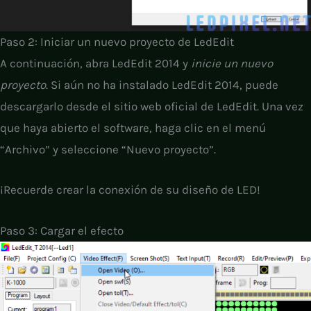
Paso 2: Iniciar un nuevo proyecto de LedEdit
A continuación, abra LedEdit 2014 y
inicie un nuevo
proyecto
. Si aún no ha instalado LedEdit 2014, puede
descargarlo desde el sitio web oficial de LedEdit. Una vez
que haya abierto el software, haga clic en el menú
“Archivo” y seleccione “Nuevo proyecto”.
¡Recuerde crear la conexión de su diseño de LED!
Paso 3: Cargar el efecto