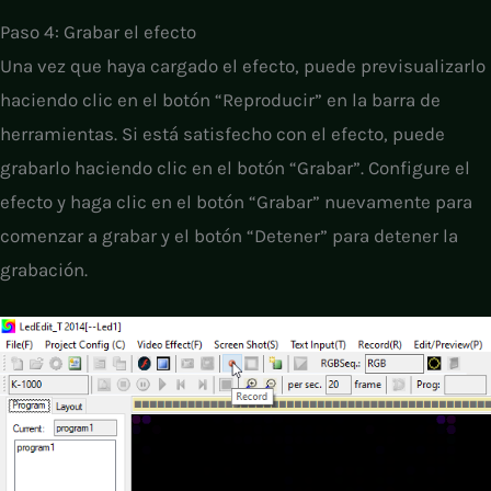
Paso 4: Grabar el efecto
Una vez que haya cargado el efecto, puede previsualizarlo
haciendo clic en el botón “Reproducir” en la barra de
herramientas. Si está satisfecho con el efecto, puede
grabarlo haciendo clic en el botón “Grabar”. Configure el
efecto y haga clic en el botón “Grabar” nuevamente para
comenzar a grabar y el botón “Detener” para detener la
grabación.