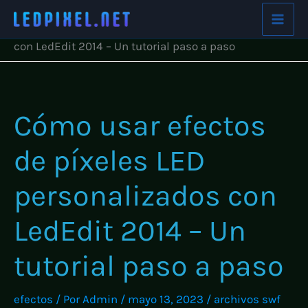
Ir
Inicio
efectos
Cómo usar efectos de píxeles LED personalizados
al
con LedEdit 2014 – Un tutorial paso a paso
contenido
Cómo usar efectos
de píxeles LED
personalizados con
LedEdit 2014 – Un
tutorial paso a paso
efectos
/ Por
Admin
/
mayo 13, 2023
/
archivos swf