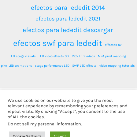
efectos para lededit 2014
efectos para lededit 2021
efectos para lededit descargar
efectos swf para lededit
effectos avi
LED stage visuals
LED video effects 3D
MOV LED videos
MP4 pixel mapping
pixel LED animations
stage performance LED
SWF LED effects
video mapping tutorials
We use cookies on our website to give you the most
relevant experience by remembering your preferences and
Todos los derechos © 2026 LEDPixel.net - VJ Effects and
repeat visits. By clicking “Accept”, you consent to the use
LED Content | Funciona gracias a
Tema Astra para
of ALL the cookies.
Do not sell my personal information
.
WordPress
Cookie Settings
Accept