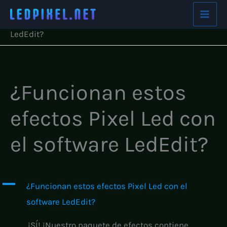
Skip
Home
FAQs
¿Funcionan estos efectos Pixel Led con el software
to
LedEdit?
content
¿Funcionan estos
efectos Pixel Led con
el software LedEdit?
A
¿Funcionan estos efectos Pixel Led con el
software LedEdit?
¡SÍ! ¡Nuestro paquete de efectos contiene