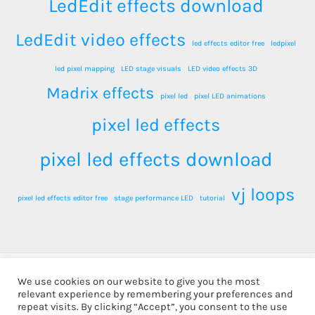
LedEdit effects download
LedEdit video effects
led effects editor free
ledpixel
led pixel mapping
LED stage visuals
LED video effects 3D
Madrix effects
pixel led
pixel LED animations
pixel led effects
pixel led effects download
vj loops
pixel led effects editor free
stage performance LED
tutorial
We use cookies on our website to give you the most
relevant experience by remembering your preferences and
Copyright © 2026 LEDPixel.net - VJ Effects and LED
repeat visits. By clicking “Accept”, you consent to the use