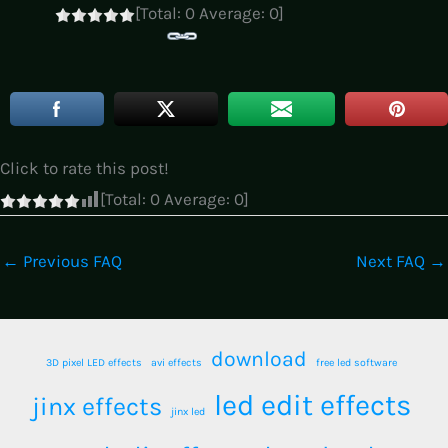
[Total:
0
Average:
0
]
Click to rate this post!
[Total:
0
Average:
0
]
←
Previous FAQ
Next FAQ
→
download
3D pixel LED effects
avi effects
free led software
led edit effects
jinx effects
jinx led