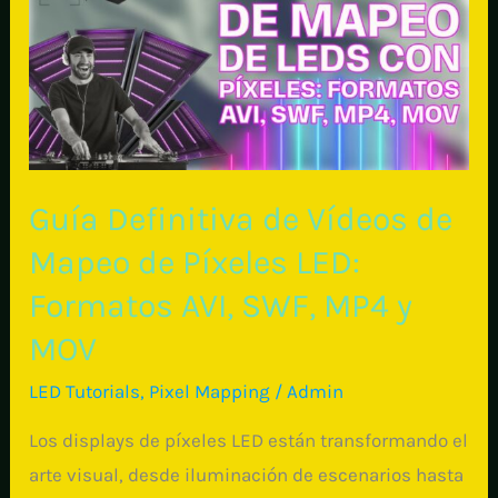
Guía Definitiva de Vídeos de
Mapeo de Píxeles LED:
Formatos AVI, SWF, MP4 y
MOV
LED Tutorials
,
Pixel Mapping
/
Admin
Los displays de píxeles LED están transformando el
arte visual, desde iluminación de escenarios hasta