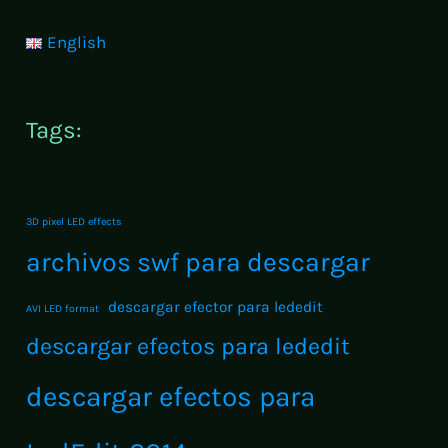
LED:
English
Formatos
AVI,
SWF,
Tags:
MP4
y
MOV
3D pixel LED effects
archivos swf para descargar
descargar efector para lededit
AVI LED format
descargar efectos para lededit
descargar efectos para