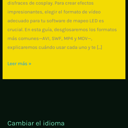
disfraces de cosplay. Para crear efectos
impresionantes, elegir el formato de vídeo
adecuado para tu software de mapeo LED es
crucial. En esta guía, desglosaremos los formatos
más comunes—AVI, SWF, MP4 y MOV—,
explicaremos cuándo usar cada uno y te […]
Guía
Leer más »
Definitiva
de
Vídeos
de
Mapeo
de
Cambiar el idioma
Píxeles