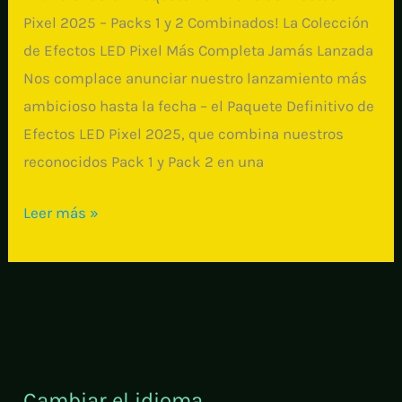
Pixel 2025 – Packs 1 y 2 Combinados! La Colección
de Efectos LED Pixel Más Completa Jamás Lanzada
Nos complace anunciar nuestro lanzamiento más
ambicioso hasta la fecha – el Paquete Definitivo de
Efectos LED Pixel 2025, que combina nuestros
reconocidos Pack 1 y Pack 2 en una
Anunciando:
Leer más »
¡El
Paquete
Definitivo
de
Efectos
LED
Cambiar el idioma