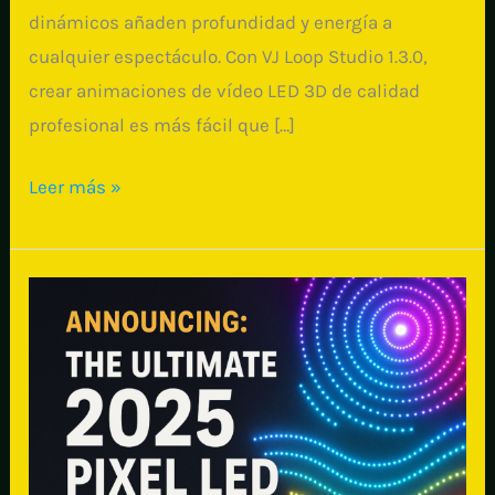
dinámicos añaden profundidad y energía a
cualquier espectáculo. Con VJ Loop Studio 1.3.0,
crear animaciones de vídeo LED 3D de calidad
profesional es más fácil que […]
Cómo
Leer más »
Crear
Efectos
de
Vídeo
LED
de
Píxeles
3D
para