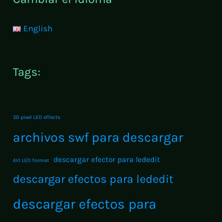
Pixel
2025
English
–
Packs
1
Tags:
y
2
Combinados!
3D pixel LED effects
archivos swf para descargar
descargar efector para lededit
AVI LED format
descargar efectos para lededit
descargar efectos para