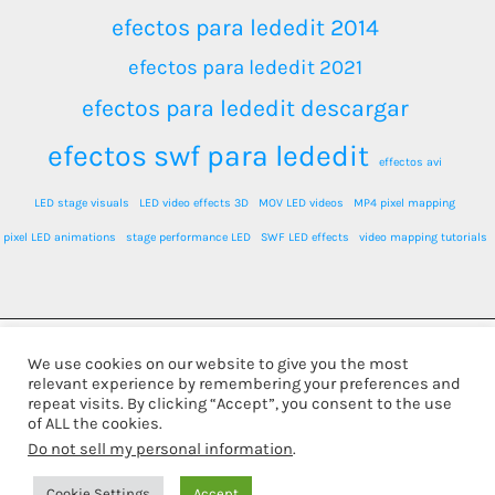
efectos para lededit 2014
efectos para lededit 2021
efectos para lededit descargar
efectos swf para lededit
effectos avi
LED stage visuals
LED video effects 3D
MOV LED videos
MP4 pixel mapping
pixel LED animations
stage performance LED
SWF LED effects
video mapping tutorials
We use cookies on our website to give you the most
Todos los derechos © 2026 LEDPixel.net - VJ Effects and
relevant experience by remembering your preferences and
repeat visits. By clicking “Accept”, you consent to the use
LED Content | Funciona gracias a
Tema Astra para
of ALL the cookies.
Do not sell my personal information
.
WordPress
Cookie Settings
Accept