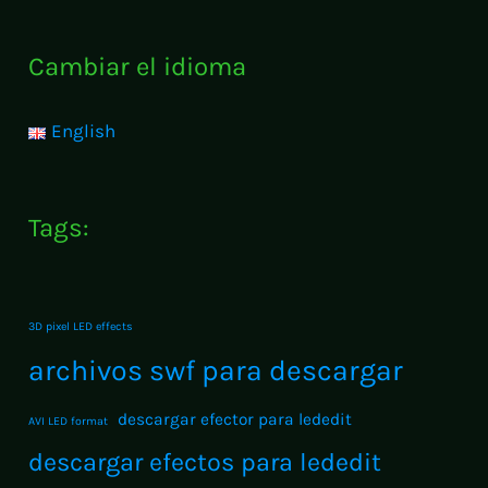
de
Efectos
Cambiar el idioma
Definitivo
para
English
Creaciones
LED
Tags:
3D pixel LED effects
archivos swf para descargar
descargar efector para lededit
AVI LED format
descargar efectos para lededit