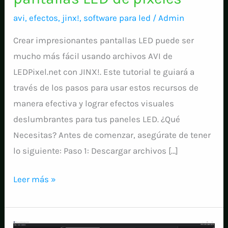
avi
,
efectos
,
jinx!
,
software para led
/
Admin
Crear impresionantes pantallas LED puede ser
mucho más fácil usando archivos AVI de
LEDPixel.net con JINX!. Este tutorial te guiará a
través de los pasos para usar estos recursos de
manera efectiva y lograr efectos visuales
deslumbrantes para tus paneles LED. ¿Qué
Necesitas? Antes de comenzar, asegúrate de tener
lo siguiente: Paso 1: Descargar archivos […]
Cómo
Leer más »
usar
archivos
AVI